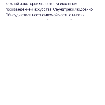
каждый из которых является уникальным
произведением искусства. Саундтреки Людовико
Эйнауди стали неотъемлемой частью многих
известных фильмов, добавляя им глубину и
эмоциональную насыщенность.
Если вы хотите окунуться в мир прекрасной и
глубокой музыки Людовико Эйнауди, вы можете
купить билеты
на его мероприятия на нашем сайте.
Расписание и афишу мероприятий с участием
Людовико Эйнауди вы также можете найти на нашем
сайте. Приходите и наслаждайтесь великолепным
исполнением Людовико Эйнауди, который с каждой
нотой захватывает сердца слушателей и переносит
их в мир музыкальной гармонии и эмоций.