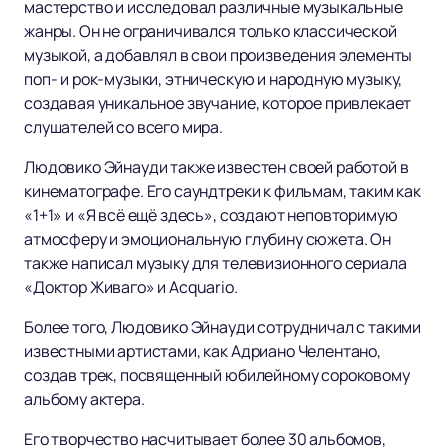
мастерство и исследовал различные музыкальные
жанры. Он не ограничивался только классической
музыкой, а добавлял в свои произведения элементы
поп- и рок-музыки, этническую и народную музыку,
создавая уникальное звучание, которое привлекает
слушателей со всего мира.
Людовико Эйнауди также известен своей работой в
кинематографе. Его саундтреки к фильмам, таким как
«1+1» и «Я всё ещё здесь», создают неповторимую
атмосферу и эмоциональную глубину сюжета. Он
также написал музыку для телевизионного сериала
«Доктор Живаго» и Acquario.
Более того, Людовико Эйнауди сотрудничал с такими
известными артистами, как Адриано Челентано,
создав трек, посвященный юбилейному сороковому
альбому актера.
Его творчество насчитывает более 30 альбомов,