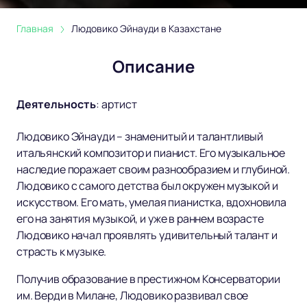
Главная
Людовико Эйнауди в Казахстане
Описание
Деятельность
:
артист
Людовико Эйнауди – знаменитый и талантливый
итальянский композитор и пианист. Его музыкальное
наследие поражает своим разнообразием и глубиной.
Людовико с самого детства был окружен музыкой и
искусством. Его мать, умелая пианистка, вдохновила
его на занятия музыкой, и уже в раннем возрасте
Людовико начал проявлять удивительный талант и
страсть к музыке.
Получив образование в престижном Консерватории
им. Верди в Милане, Людовико развивал свое