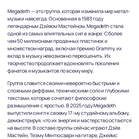
Megadeth — это группа, которая изменила мир метал-
музыки навсегда. Основанная в 1983 году
легендарным Дэйвом Мастейном, Megadeth стала
одной из самых влиятельных сил в жанре. С более
чем 50 миллионами проданных пластинок и
множеством наград, включая премию Grammy, их
вклад в музыку невозможно переоценить. Их
творчество продолжает вдохновлять поколения
фанатов и музыкантов по всему миру.
Группа славится своими невероятно быстрыми и
сложными риффами, техническими соло и глубокими
текстами, которые сочетают философские
размышления с яростью. В 2025 году Megadeth
выпустили сингл к своему 17-му студийному альбому,
демонстрируя, что их энергия и мастерство остаются
на высоте. В составе группы сейчас играют Дэйв
Мастейн, Теэму Мянтюсаари на гитаре, Джеймс