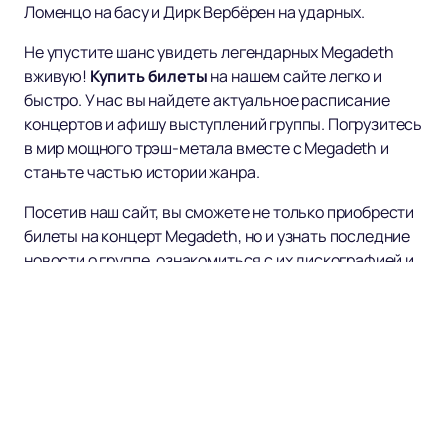
Ломенцо на басу и Дирк Вербёрен на ударных.
Не упустите шанс увидеть легендарных Megadeth
вживую!
Купить билеты
на нашем сайте легко и
быстро. У нас вы найдете актуальное расписание
концертов и афишу выступлений группы. Погрузитесь
в мир мощного трэш-метала вместе с Megadeth и
станьте частью истории жанра.
Посетив наш сайт, вы сможете не только приобрести
билеты на концерт Megadeth, но и узнать последние
новости о группе, ознакомиться с их дискографией и
прочитать интересные факты о музыкантах. Не
пропустите возможность стать свидетелем живого
выступления одной из самых культовых групп в
истории метала!