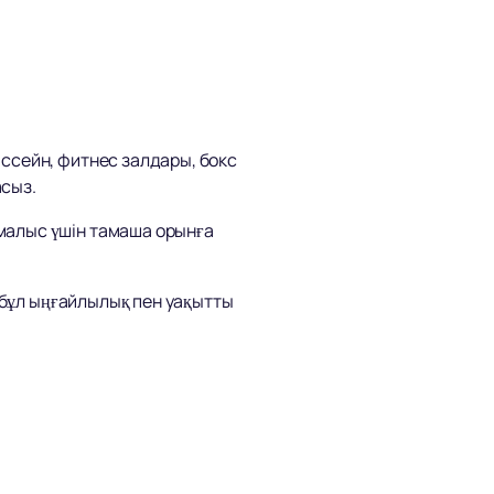
ассейн, фитнес залдары, бокс
асыз.
малыс үшін тамаша орынға
 бұл ыңғайлылық пен уақытты