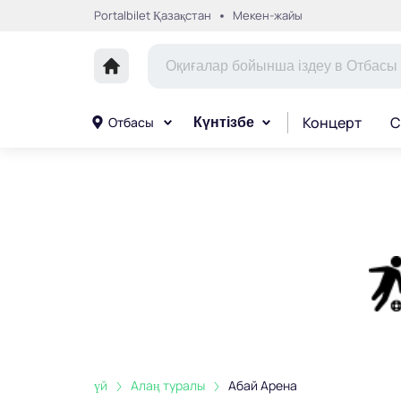
Portalbilet Қазақстан
Мекен-жайы
Концерт
С
Отбасы
Күнтізбе
үй
Алаң туралы
Абай Арена