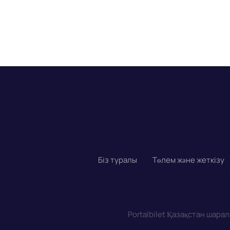
Біз туралы
Төлем және жеткізу
Portalbilet Қазақстан шара