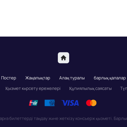
Постер
Жаңалықтар
Алаң туралы
барлық қалалар
Қызмет көрсету ережелері
Құпиялылық саясаты
Түп
ларға билеттерді таңдау және жеткізу консьерж қызметі. Барлы