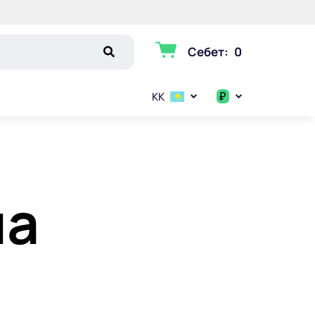
Себет
:
0
₽
KK
$
€
на
₽