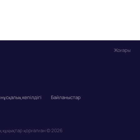
Жоғары
нұсқалық кепілдігі
Байланыстар
қ құқықтар қорғалған
©
2026