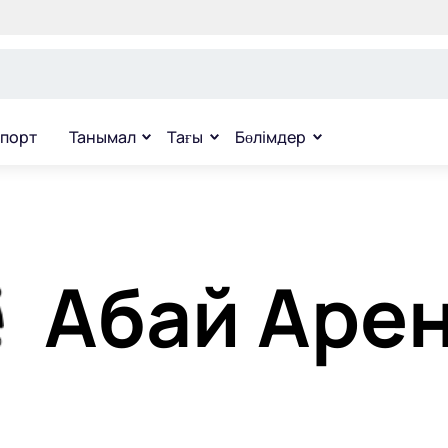
порт
Танымал
Тағы
Бөлімдер
Абай Аре