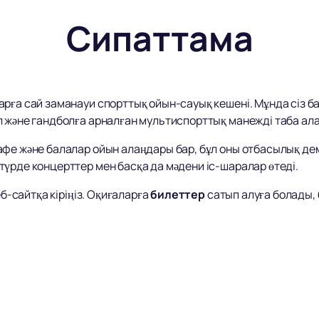
Сипаттама
рға сай заманауи спорттық ойын-сауық кешені. Мұнда сіз б
л және гандболға арналған мультиспорттық манежді таба ал
афе және балалар ойын алаңдары бар, бұл оны отбасылық де
үрде концерттер мен басқа да мәдени іс-шаралар өтеді.
еб-сайтқа кіріңіз. Оқиғаларға
билеттер
сатып алуға болады,