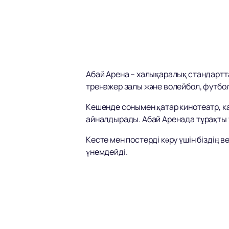
Абай Арена – халықаралық стандартта
тренажер залы және волейбол, футбо
Кешенде сонымен қатар кинотеатр, к
айналдырады. Абай Аренада тұрақты т
Кесте мен постерді көру үшін біздің в
үнемдейді.