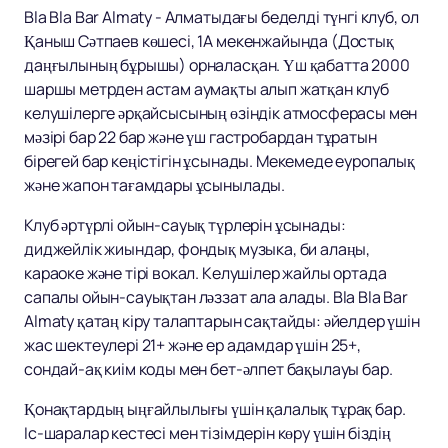
Bla Bla Bar Almaty - Алматыдағы беделді түнгі клуб, ол
Қаныш Сәтпаев көшесі, 1A мекенжайында (Достық
даңғылының бұрышы) орналасқан. Үш қабатта 2000
шаршы метрден астам аумақты алып жатқан клуб
келушілерге әрқайсысының өзіндік атмосферасы мен
мәзірі бар 22 бар және үш гастробардан тұратын
бірегей бар кеңістігін ұсынады. Мекемеде еуропалық
және жапон тағамдары ұсынылады.
Клуб әртүрлі ойын-сауық түрлерін ұсынады:
диджейлік жиындар, фондық музыка, би алаңы,
караоке және тірі вокал. Келушілер жайлы ортада
сапалы ойын-сауықтан ләззат ала алады. Bla Bla Bar
Almaty қатаң кіру талаптарын сақтайды: әйелдер үшін
жас шектеулері 21+ және ер адамдар үшін 25+,
сондай-ақ киім коды мен бет-әлпет бақылауы бар.
Қонақтардың ыңғайлылығы үшін қалалық тұрақ бар.
Іс-шаралар кестесі мен тізімдерін көру үшін біздің