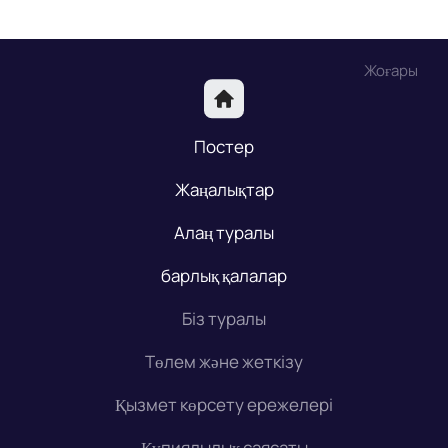
Жоғары
Постер
Жаңалықтар
Алаң туралы
барлық қалалар
Біз туралы
Төлем және жеткізу
Қызмет көрсету ережелері
Құпиялылық саясаты