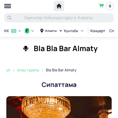
0
Концерт
Спор
₽
Алматы
KK
Күнтізбе
Bla Bla Bar Almaty
үй
Алаң туралы
Bla Bla Bar Almaty
Сипаттама