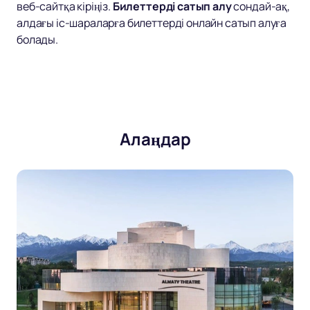
веб-сайтқа кіріңіз.
Билеттерді сатып алу
сондай-ақ,
алдағы іс-шараларға билеттерді онлайн сатып алуға
болады.
Алаңдар