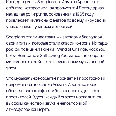
Концерт группы Scorpions на Алматы Арене - это
событие, которое нельзя пропустить! Легендарная
немецкая рок-группа, основанная в 1965 году,
привлекает миллионы фанатов по всему миру своим
уникальным звучанием и энергией.
Scorpions стали настоящими звездами благодаря
своим хитам, которые стали классикой рока. Их хард-
рок композиции, такие как Wind of Change, Rock You
Like a Hurricane и Still Loving You, завоевали сердца
миллионов людей и стали символами музыкальной
эпохи.
Это музыкальное событие пройдет на просторной и
современной площадке Алматы Арены, которая
обеспечивает комфорт и безопасность для всех
посетителей. Здесь каждый сможет насладиться
высоким качеством звука и неповторимой
атмосферой концерта.