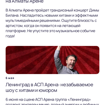
на Алматы Арене
В Алматы Арена пройдет грандиозный концерт Димы
Билана. Насладитесь новыми хитами и эффектными
мультимедийными решениями. Ощутите близость с
артистом, когда он появится на летающей
платформе. Не упустите это музыкальное событие
года!
6 мая
Ленинград в АСП Арена: незабываемое
шоу с хитами и юмором
6 июня на сцене АСП Арена группа «Ленинград»
подарит зрителям вечер, полный энергии и любимых