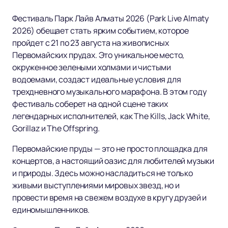
Фестиваль Парк Лайв Алматы 2026 (Park Live Almaty
2026) обещает стать ярким событием, которое
пройдет с 21 по 23 августа на живописных
Первомайских прудах. Это уникальное место,
окруженное зелеными холмами и чистыми
водоемами, создаст идеальные условия для
трехдневного музыкального марафона. В этом году
фестиваль соберет на одной сцене таких
легендарных исполнителей, как The Kills, Jack White,
Gorillaz и The Offspring.
Первомайские пруды — это не просто площадка для
концертов, а настоящий оазис для любителей музыки
и природы. Здесь можно насладиться не только
живыми выступлениями мировых звезд, но и
провести время на свежем воздухе в кругу друзей и
единомышленников.